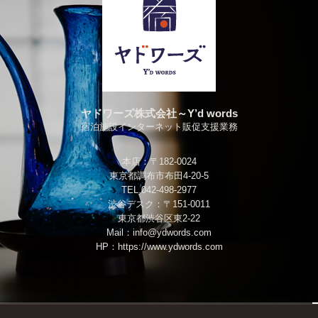
ヤドワーズ株式会社～Y’d words
宿泊施設インターネット販促支援業務
本店：〒182-0024
東京都調布市布田4-20-5
TEL.042-498-2977
渋谷デスク：〒151-0011
東京都渋谷区東2-22
Mail：
info@ydwords.com
HP：
https://www.ydwords.com